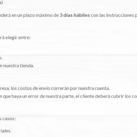
a)
ponderá en un plazo máximo de
3 días hábiles
con las instrucciones 
rá elegir entre:
.
o.
n nuestra tienda.
presa, los costos de envío correrán por nuestra cuenta.
in que haya un error de nuestra parte, el cliente deberá cubrir los c
s casos:
iales.